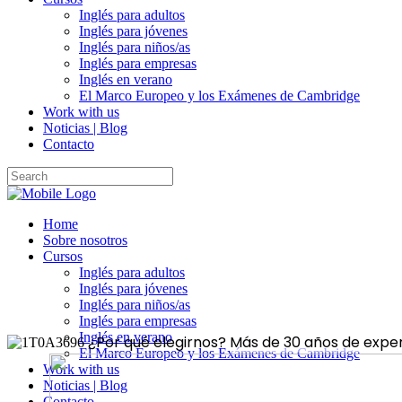
Inglés para adultos
Inglés para jóvenes
Inglés para niños/as
Inglés para empresas
Inglés en verano
El Marco Europeo y los Exámenes de Cambridge
Work with us
Noticias | Blog
Contacto
Home
Sobre nosotros
Cursos
Inglés para adultos
Inglés para jóvenes
Inglés para niños/as
Inglés para empresas
Inglés en verano
¿Por qué elegirnos?
Más de 30 años de experi
El Marco Europeo y los Exámenes de Cambridge
Work with us
Noticias | Blog
Contacto