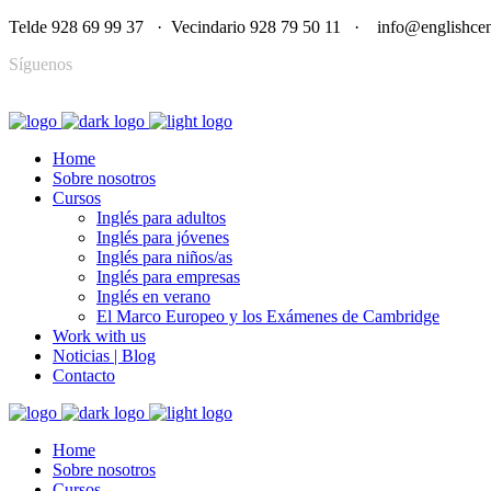
Telde 928 69 99 37 · Vecindario 928 79 50 11 · info@englishcen
Síguenos
Home
Sobre nosotros
Cursos
Inglés para adultos
Inglés para jóvenes
Inglés para niños/as
Inglés para empresas
Inglés en verano
El Marco Europeo y los Exámenes de Cambridge
Work with us
Noticias | Blog
Contacto
Home
Sobre nosotros
Cursos